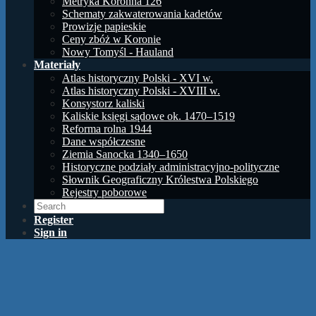
Metryka Koronna 126
Schematy zakwaterowania kadetów
Prowizje papieskie
Ceny zbóż w Koronie
Nowy Tomyśl - Hauland
Materiały
Atlas historyczny Polski - XVI w.
Atlas historyczny Polski - XVIII w.
Konsystorz kaliski
Kaliskie księgi sądowe ok. 1470–1519
Reforma rolna 1944
Dane współczesne
Ziemia Sanocka 1340–1650
Historyczne podziały administracyjno-polityczne
Słownik Geograficzny Królestwa Polskiego
Rejestry poborowe
Register
Sign in