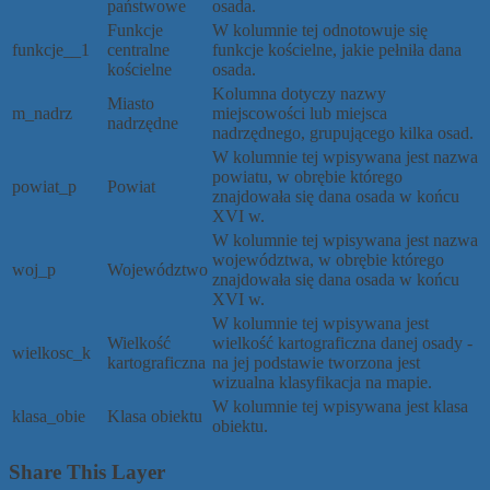
państwowe
osada.
Funkcje
W kolumnie tej odnotowuje się
funkcje__1
centralne
funkcje kościelne, jakie pełniła dana
kościelne
osada.
Kolumna dotyczy nazwy
Miasto
m_nadrz
miejscowości lub miejsca
nadrzędne
nadrzędnego, grupującego kilka osad.
W kolumnie tej wpisywana jest nazwa
powiatu, w obrębie którego
powiat_p
Powiat
znajdowała się dana osada w końcu
XVI w.
W kolumnie tej wpisywana jest nazwa
województwa, w obrębie którego
woj_p
Województwo
znajdowała się dana osada w końcu
XVI w.
W kolumnie tej wpisywana jest
Wielkość
wielkość kartograficzna danej osady -
wielkosc_k
kartograficzna
na jej podstawie tworzona jest
wizualna klasyfikacja na mapie.
W kolumnie tej wpisywana jest klasa
klasa_obie
Klasa obiektu
obiektu.
Share This Layer