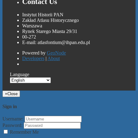
Contact Us
Instytut Historii PAN
Zakład Atlasu Historycznego
Warszawa
Rynek Starego Miasta 29/31
00-272
E-mail: atlasfontium@ihpan.edu.pl
Powered by
GeoNode
Developers
|
About
Language
×
Close
Sign in
Username:
Password:
Remember Me