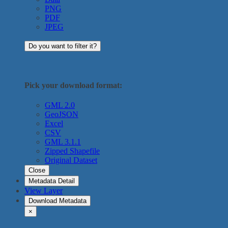
PNG
PDF
JPEG
Do you want to filter it?
Pick your download format:
GML 2.0
GeoJSON
Excel
CSV
GML 3.1.1
Zipped Shapefile
Original Dataset
Close
Metadata Detail
View Layer
Download Metadata
×