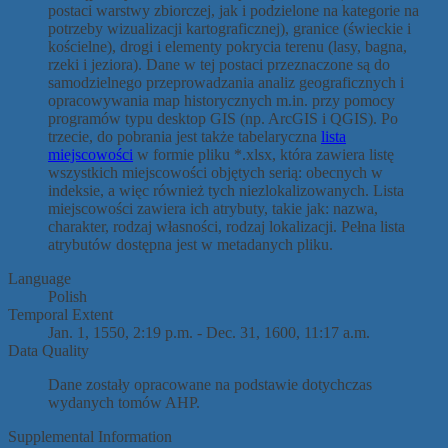
postaci warstwy zbiorczej, jak i podzielone na kategorie na
potrzeby wizualizacji kartograficznej), granice (świeckie i
kościelne), drogi i elementy pokrycia terenu (lasy, bagna,
rzeki i jeziora). Dane w tej postaci przeznaczone są do
samodzielnego przeprowadzania analiz geograficznych i
opracowywania map historycznych m.in. przy pomocy
programów typu desktop GIS (np. ArcGIS i QGIS). Po
trzecie, do pobrania jest także tabelaryczna
lista
miejscowości
w formie pliku *.xlsx, która zawiera listę
wszystkich miejscowości objętych serią: obecnych w
indeksie, a więc również tych niezlokalizowanych. Lista
miejscowości zawiera ich atrybuty, takie jak: nazwa,
charakter, rodzaj własności, rodzaj lokalizacji. Pełna lista
atrybutów dostępna jest w metadanych pliku.
Language
Polish
Temporal Extent
Jan. 1, 1550, 2:19 p.m. - Dec. 31, 1600, 11:17 a.m.
Data Quality
Dane zostały opracowane na podstawie dotychczas
wydanych tomów AHP.
Supplemental Information