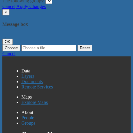
The following groups:
Cancel
Apply Changes
×
Message box
...
OK
Choose
Reset
Cancel
Data
Layers
Documents
Remote Services
Maps
Explore Maps
About
People
Groups