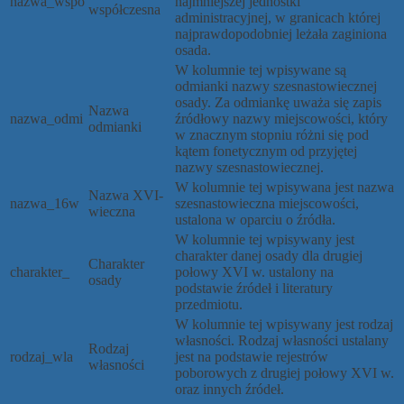
nazwa_wspo
najmniejszej jednostki
współczesna
administracyjnej, w granicach której
najprawdopodobniej leżała zaginiona
osada.
W kolumnie tej wpisywane są
odmianki nazwy szesnastowiecznej
osady. Za odmiankę uważa się zapis
Nazwa
nazwa_odmi
źródłowy nazwy miejscowości, który
odmianki
w znacznym stopniu różni się pod
kątem fonetycznym od przyjętej
nazwy szesnastowiecznej.
W kolumnie tej wpisywana jest nazwa
Nazwa XVI-
nazwa_16w
szesnastowieczna miejscowości,
wieczna
ustalona w oparciu o źródła.
W kolumnie tej wpisywany jest
charakter danej osady dla drugiej
Charakter
charakter_
połowy XVI w. ustalony na
osady
podstawie źródeł i literatury
przedmiotu.
W kolumnie tej wpisywany jest rodzaj
własności. Rodzaj własności ustalany
Rodzaj
rodzaj_wla
jest na podstawie rejestrów
własności
poborowych z drugiej połowy XVI w.
oraz innych źródeł.