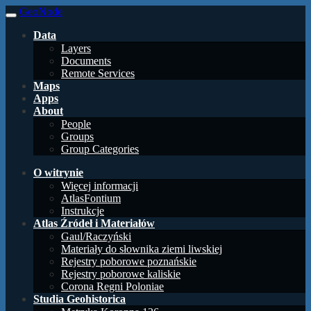
GeoNode
Data
Layers
Documents
Remote Services
Maps
Apps
About
People
Groups
Group Categories
O witrynie
Więcej informacji
AtlasFontium
Instrukcje
Atlas Źródeł i Materiałów
Gaul/Raczyński
Materiały do słownika ziemi liwskiej
Rejestry poborowe poznańskie
Rejestry poborowe kaliskie
Corona Regni Poloniae
Studia Geohistorica