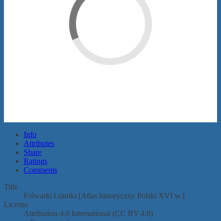
Info
Attributes
Share
Ratings
Comments
Title
Folwarki i zamki [Atlas historyczny Polski XVI w.]
License
Attribution 4.0 International (CC BY 4.0)