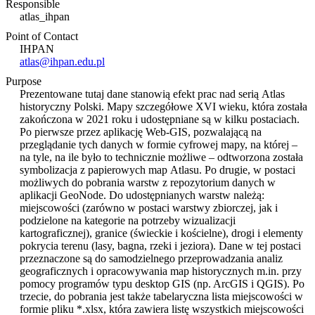
Responsible
atlas_ihpan
Point of Contact
IHPAN
atlas@ihpan.edu.pl
Purpose
Prezentowane tutaj dane stanowią efekt prac nad serią Atlas
historyczny Polski. Mapy szczegółowe XVI wieku, która została
zakończona w 2021 roku i udostępniane są w kilku postaciach.
Po pierwsze przez aplikację Web-GIS, pozwalającą na
przeglądanie tych danych w formie cyfrowej mapy, na której –
na tyle, na ile było to technicznie możliwe – odtworzona została
symbolizacja z papierowych map Atlasu. Po drugie, w postaci
możliwych do pobrania warstw z repozytorium danych w
aplikacji GeoNode. Do udostępnianych warstw należą:
miejscowości (zarówno w postaci warstwy zbiorczej, jak i
podzielone na kategorie na potrzeby wizualizacji
kartograficznej), granice (świeckie i kościelne), drogi i elementy
pokrycia terenu (lasy, bagna, rzeki i jeziora). Dane w tej postaci
przeznaczone są do samodzielnego przeprowadzania analiz
geograficznych i opracowywania map historycznych m.in. przy
pomocy programów typu desktop GIS (np. ArcGIS i QGIS). Po
trzecie, do pobrania jest także tabelaryczna lista miejscowości w
formie pliku *.xlsx, która zawiera listę wszystkich miejscowości