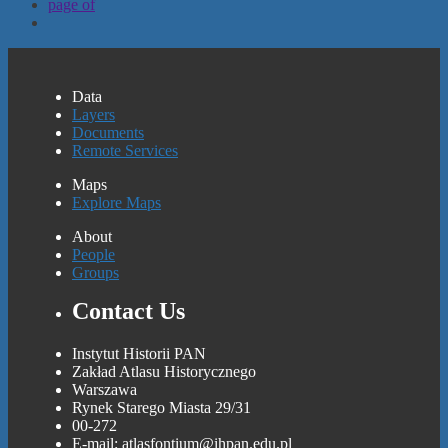
page
of
Data
Layers
Documents
Remote Services
Maps
Explore Maps
About
People
Groups
Contact Us
Instytut Historii PAN
Zakład Atlasu Historycznego
Warszawa
Rynek Starego Miasta 29/31
00-272
E-mail: atlasfontium@ihpan.edu.pl