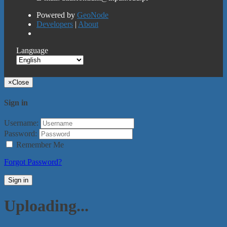
Powered by
GeoNode
Developers
|
About
Language
×
Close
Sign in
Username:
Password:
Remember Me
Forgot Password?
Sign in
Uploading...