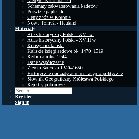
Metryka Koronna 126
Schematy zakwaterowania kadetów
Prowizje papieskie
Ceny zbóż w Koronie
Nowy Tomyśl - Hauland
Materiały
Atlas historyczny Polski - XVI w.
Atlas historyczny Polski - XVIII w.
Konsystorz kaliski
Kaliskie księgi sądowe ok. 1470–1519
Reforma rolna 1944
Dane współczesne
Ziemia Sanocka 1340–1650
Historyczne podziały administracyjno-polityczne
Słownik Geograficzny Królestwa Polskiego
Rejestry poborowe
Register
Sign in