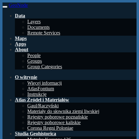
GeoNode
Data
Layers
Documents
Remote Services
Maps
Apps
About
People
Groups
Group Categories
O witrynie
Więcej informacji
AtlasFontium
Instrukcje
Atlas Źródeł i Materiałów
Gaul/Raczyński
Materiały do słownika ziemi liwskiej
Rejestry poborowe poznańskie
Rejestry poborowe kaliskie
Corona Regni Poloniae
Studia Geohistorica