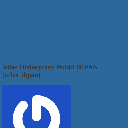
Atlas Historyczny Polski IHPAN
(atlas_ihpan)