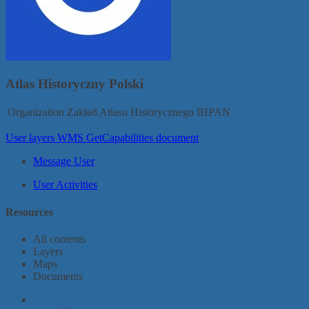
Atlas Historyczny Polski
Organization
Zakład Atlasu Historycznego IHPAN
User layers WMS GetCapabilities document
Message User
User Activities
Resources
All contents
Layers
Maps
Documents