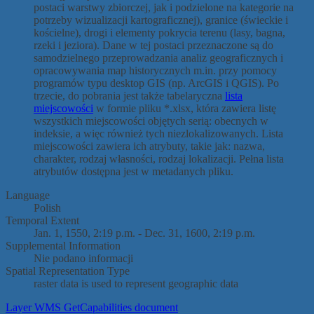
postaci warstwy zbiorczej, jak i podzielone na kategorie na
potrzeby wizualizacji kartograficznej), granice (świeckie i
kościelne), drogi i elementy pokrycia terenu (lasy, bagna,
rzeki i jeziora). Dane w tej postaci przeznaczone są do
samodzielnego przeprowadzania analiz geograficznych i
opracowywania map historycznych m.in. przy pomocy
programów typu desktop GIS (np. ArcGIS i QGIS). Po
trzecie, do pobrania jest także tabelaryczna
lista
miejscowości
w formie pliku *.xlsx, która zawiera listę
wszystkich miejscowości objętych serią: obecnych w
indeksie, a więc również tych niezlokalizowanych. Lista
miejscowości zawiera ich atrybuty, takie jak: nazwa,
charakter, rodzaj własności, rodzaj lokalizacji. Pełna lista
atrybutów dostępna jest w metadanych pliku.
Language
Polish
Temporal Extent
Jan. 1, 1550, 2:19 p.m. - Dec. 31, 1600, 2:19 p.m.
Supplemental Information
Nie podano informacji
Spatial Representation Type
raster data is used to represent geographic data
Layer WMS GetCapabilities document