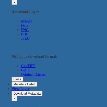
×
Download Layer
Images
Data
PNG
PDF
JPEG
Pick your download format:
GeoTIFF
GZIP
Original Dataset
Close
Metadata Detail
View Layer
Download Metadata
×