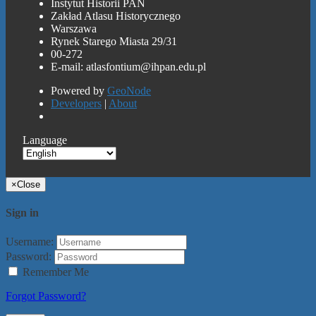
Instytut Historii PAN
Zakład Atlasu Historycznego
Warszawa
Rynek Starego Miasta 29/31
00-272
E-mail: atlasfontium@ihpan.edu.pl
Powered by
GeoNode
Developers
|
About
Language
×
Close
Sign in
Username:
Password:
Remember Me
Forgot Password?