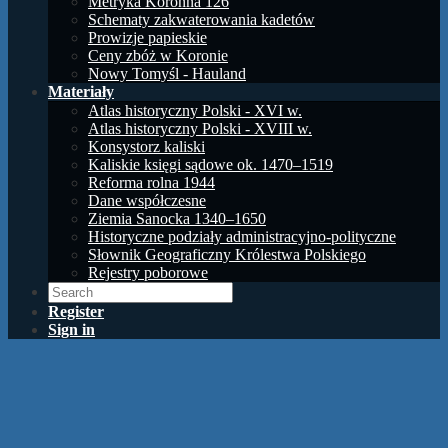
Metryka Koronna 126
Schematy zakwaterowania kadetów
Prowizje papieskie
Ceny zbóż w Koronie
Nowy Tomyśl - Hauland
Materiały
Atlas historyczny Polski - XVI w.
Atlas historyczny Polski - XVIII w.
Konsystorz kaliski
Kaliskie księgi sądowe ok. 1470–1519
Reforma rolna 1944
Dane współczesne
Ziemia Sanocka 1340–1650
Historyczne podziały administracyjno-polityczne
Słownik Geograficzny Królestwa Polskiego
Rejestry poborowe
Register
Sign in