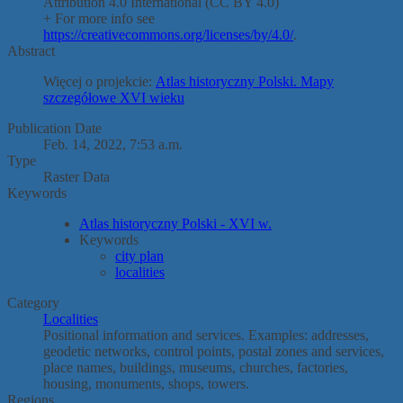
Attribution 4.0 International (CC BY 4.0)
+ For more info see
https://creativecommons.org/licenses/by/4.0/
.
Abstract
Więcej o projekcie:
Atlas historyczny Polski. Mapy
szczegółowe XVI wieku
Publication Date
Feb. 14, 2022, 7:53 a.m.
Type
Raster Data
Keywords
Atlas historyczny Polski - XVI w.
Keywords
city ​​plan
localities
Category
Localities
Positional information and services. Examples: addresses,
geodetic networks, control points, postal zones and services,
place names, buildings, museums, churches, factories,
housing, monuments, shops, towers.
Regions