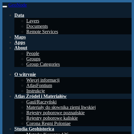
GeoNode
Data
Layers
Documents
Remote Services
Maps
Apps
About
People
Groups
Group Categories
O witrynie
Więcej informacji
AtlasFontium
Instrukcje
Atlas Źródeł i Materiałów
Gaul/Raczyński
Materiały do słownika ziemi liwskiej
Rejestry poborowe poznańskie
Rejestry poborowe kaliskie
Corona Regni Poloniae
Studia Geohistorica