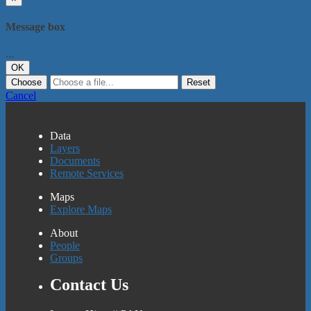
Message box
...
OK
Choose
Reset
Cancel
Data
Layers
Documents
Remote Services
Maps
Explore Maps
About
People
Groups
Contact Us