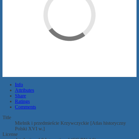
Info
Attributes
Share
Ratings
Comments
Title
Mielnik i przedmieście Krzywczyckie [Atlas historyczny
Polski XVI w.]
License