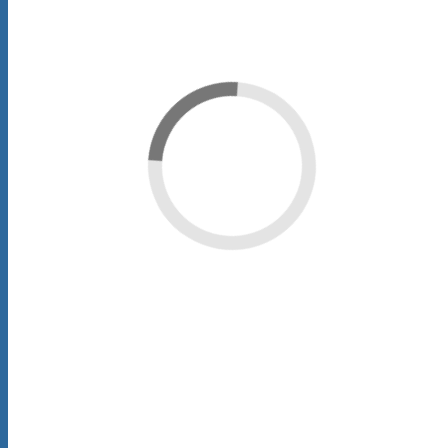
×
Close
Sign in
Username:
Password:
Remember Me
Forgot Password?
Sign in