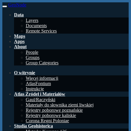
GeoNode
Data
Layers
Documents
Remote Services
Maps
Apps
About
People
Groups
Group Categories
O witrynie
Więcej informacji
AtlasFontium
Instrukcje
Atlas Źródeł i Materiałów
Gaul/Raczyński
Materiały do słownika ziemi liwskiej
Rejestry poborowe poznańskie
Rejestry poborowe kaliskie
Corona Regni Poloniae
Studia Geohistorica