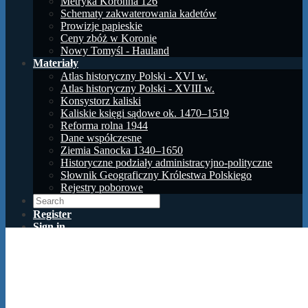
Metryka Koronna 126
Schematy zakwaterowania kadetów
Prowizje papieskie
Ceny zbóż w Koronie
Nowy Tomyśl - Hauland
Materiały
Atlas historyczny Polski - XVI w.
Atlas historyczny Polski - XVIII w.
Konsystorz kaliski
Kaliskie księgi sądowe ok. 1470–1519
Reforma rolna 1944
Dane współczesne
Ziemia Sanocka 1340–1650
Historyczne podziały administracyjno-polityczne
Słownik Geograficzny Królestwa Polskiego
Rejestry poborowe
Register
Sign in