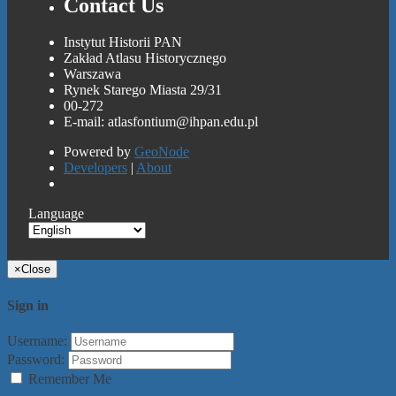
Contact Us
Instytut Historii PAN
Zakład Atlasu Historycznego
Warszawa
Rynek Starego Miasta 29/31
00-272
E-mail: atlasfontium@ihpan.edu.pl
Powered by
GeoNode
Developers
|
About
Language
×
Close
Sign in
Username:
Password:
Remember Me