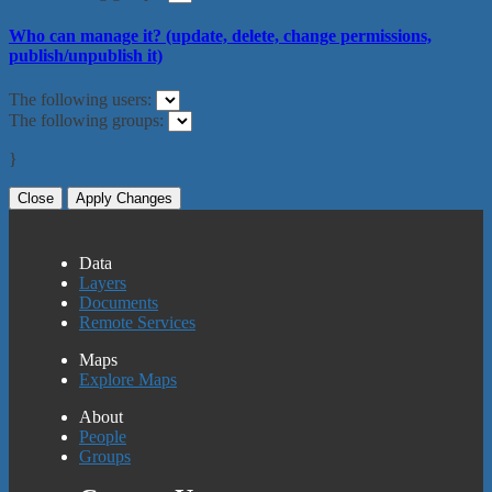
Who can manage it? (update, delete, change permissions,
publish/unpublish it)
The following users:
The following groups:
}
Close
Apply Changes
Data
Layers
Documents
Remote Services
Maps
Explore Maps
About
People
Groups