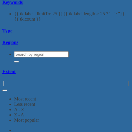
Keywords
{{ tk.label | limitTo: 25 }}{{ tk.label.length > 25 ? '...' : ''}}
{{ tk.count }}
Type
Regions
Extent
Most recent
Less recent
A - Z
Z - A
Most popular