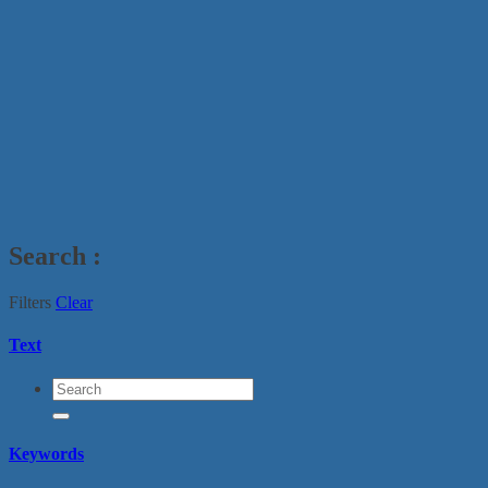
Search
:
Filters
Clear
Text
Keywords