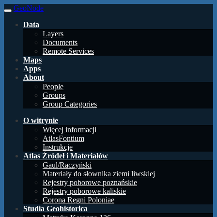
GeoNode
Data
Layers
Documents
Remote Services
Maps
Apps
About
People
Groups
Group Categories
O witrynie
Więcej informacji
AtlasFontium
Instrukcje
Atlas Źródeł i Materiałów
Gaul/Raczyński
Materiały do słownika ziemi liwskiej
Rejestry poborowe poznańskie
Rejestry poborowe kaliskie
Corona Regni Poloniae
Studia Geohistorica