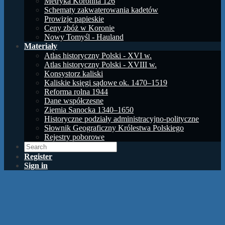
Metryka Koronna 126
Schematy zakwaterowania kadetów
Prowizje papieskie
Ceny zbóż w Koronie
Nowy Tomyśl - Hauland
Materiały
Atlas historyczny Polski - XVI w.
Atlas historyczny Polski - XVIII w.
Konsystorz kaliski
Kaliskie księgi sądowe ok. 1470–1519
Reforma rolna 1944
Dane współczesne
Ziemia Sanocka 1340–1650
Historyczne podziały administracyjno-polityczne
Słownik Geograficzny Królestwa Polskiego
Rejestry poborowe
Register
Sign in