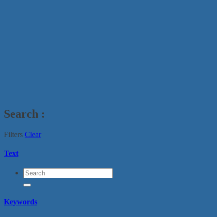
Search
:
Filters
Clear
Text
Keywords