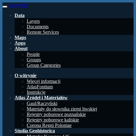
GeoNode
Data
Layers
Documents
Remote Services
Maps
Apps
About
People
Groups
Group Categories
O witrynie
Więcej informacji
AtlasFontium
Instrukcje
Atlas Źródeł i Materiałów
Gaul/Raczyński
Materiały do słownika ziemi liwskiej
Rejestry poborowe poznańskie
Rejestry poborowe kaliskie
Corona Regni Poloniae
Studia Geohistorica