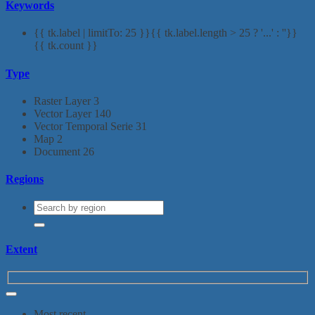
Keywords
{{ tk.label | limitTo: 25 }}{{ tk.label.length > 25 ? '...' : ''}}
{{ tk.count }}
Type
Raster Layer
3
Vector Layer
140
Vector Temporal Serie
31
Map
2
Document
26
Regions
Extent
Most recent