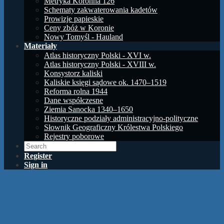
Metryka Koronna 126
Schematy zakwaterowania kadetów
Prowizje papieskie
Ceny zbóż w Koronie
Nowy Tomyśl - Hauland
Materiały
Atlas historyczny Polski - XVI w.
Atlas historyczny Polski - XVIII w.
Konsystorz kaliski
Kaliskie księgi sądowe ok. 1470–1519
Reforma rolna 1944
Dane współczesne
Ziemia Sanocka 1340–1650
Historyczne podziały administracyjno-polityczne
Słownik Geograficzny Królestwa Polskiego
Rejestry poborowe
Register
Sign in