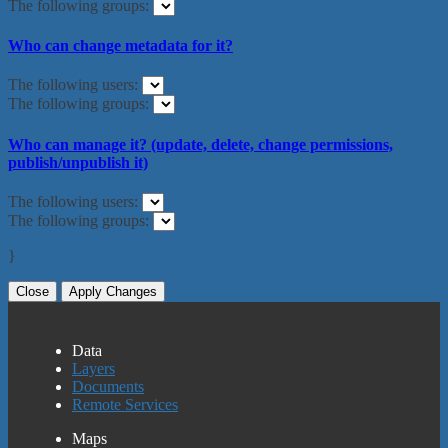
The following groups:
Who can change metadata for it?
The following users:
The following groups:
Who can manage it? (update, delete, change permissions,
publish/unpublish it)
The following users:
The following groups:
}
Close
Apply Changes
Data
Layers
Documents
Remote Services
Maps