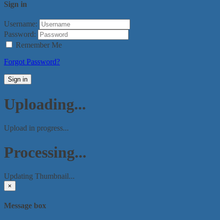
Sign in
Username:
Password:
Remember Me
Forgot Password?
Sign in
Uploading...
Upload in progress...
Processing...
Updating Thumbnail...
×
Message box