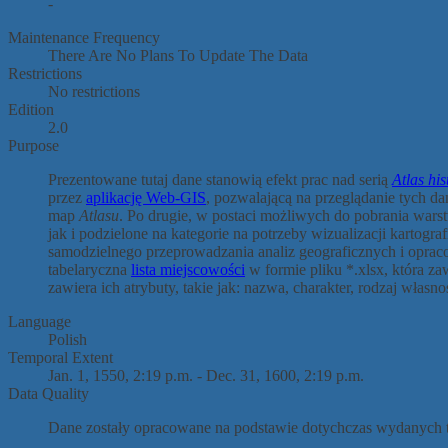
-
Maintenance Frequency
There Are No Plans To Update The Data
Restrictions
No restrictions
Edition
2.0
Purpose
Prezentowane tutaj dane stanowią efekt prac nad serią
Atlas hi
przez
aplikację Web-GIS
, pozwalającą na przeglądanie tych da
map
Atlasu
. Po drugie, w postaci możliwych do pobrania wars
jak i podzielone na kategorie na potrzeby wizualizacji kartograf
samodzielnego przeprowadzania analiz geograficznych i oprac
tabelaryczna
lista miejscowości
w formie pliku *.xlsx, która za
zawiera ich atrybuty, takie jak: nazwa, charakter, rodzaj własno
Language
Polish
Temporal Extent
Jan. 1, 1550, 2:19 p.m. - Dec. 31, 1600, 2:19 p.m.
Data Quality
Dane zostały opracowane na podstawie dotychczas wydanyc