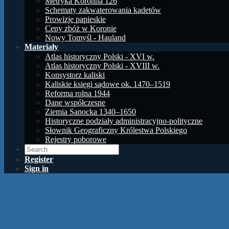
Metryka Koronna 126
Schematy zakwaterowania kadetów
Prowizje papieskie
Ceny zbóż w Koronie
Nowy Tomyśl - Hauland
Materiały
Atlas historyczny Polski - XVI w.
Atlas historyczny Polski - XVIII w.
Konsystorz kaliski
Kaliskie księgi sądowe ok. 1470–1519
Reforma rolna 1944
Dane współczesne
Ziemia Sanocka 1340–1650
Historyczne podziały administracyjno-polityczne
Słownik Geograficzny Królestwa Polskiego
Rejestry poborowe
Register
Sign in