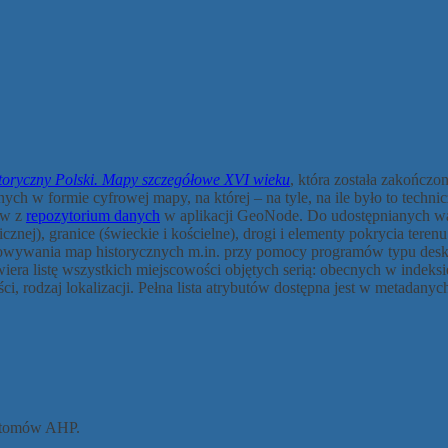
storyczny Polski. Mapy szczegółowe XVI wieku
, która została zakończo
nych w formie cyfrowej mapy, na której – na tyle, na ile było to tech
tw z
repozytorium danych
w aplikacji GeoNode. Do udostępnianych war
icznej), granice (świeckie i kościelne), drogi i elementy pokrycia terenu
owywania map historycznych m.in. przy pomocy programów typu desktop
wiera listę wszystkich miejscowości objętych serią: obecnych w indeks
ści, rodzaj lokalizacji. Pełna lista atrybutów dostępna jest w metadanych
h tomów AHP.