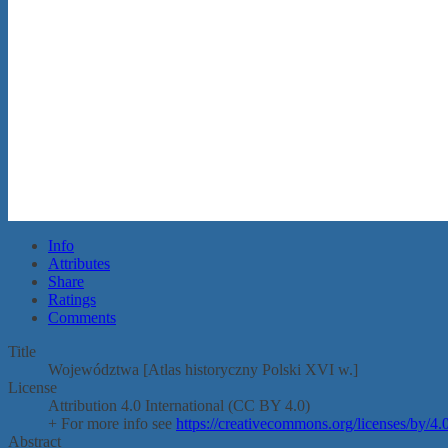
Info
Attributes
Share
Ratings
Comments
Title
Województwa [Atlas historyczny Polski XVI w.]
License
Attribution 4.0 International (CC BY 4.0)
+ For more info see
https://creativecommons.org/licenses/by/4.0
Abstract