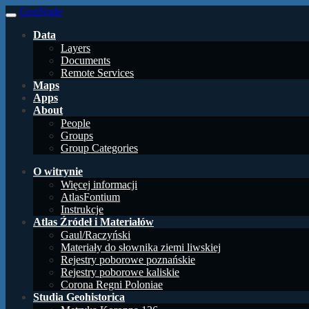
GeoNode
Data
Layers
Documents
Remote Services
Maps
Apps
About
People
Groups
Group Categories
O witrynie
Więcej informacji
AtlasFontium
Instrukcje
Atlas Źródeł i Materiałów
Gaul/Raczyński
Materiały do słownika ziemi liwskiej
Rejestry poborowe poznańskie
Rejestry poborowe kaliskie
Corona Regni Poloniae
Studia Geohistorica