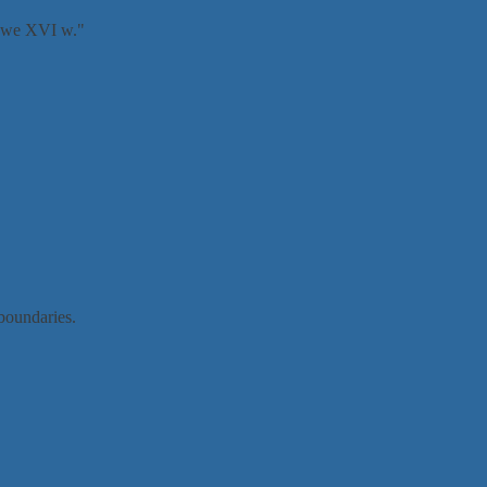
łowe XVI w."
 boundaries.