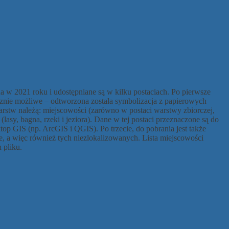
na w 2021 roku i udostępniane są w kilku postaciach. Po pierwsze
nicznie możliwe – odtworzona została symbolizacja z papierowych
stw należą: miejscowości (zarówno w postaci warstwy zbiorczej,
 (lasy, bagna, rzeki i jeziora). Dane w tej postaci przeznaczone są do
 GIS (np. ArcGIS i QGIS). Po trzecie, do pobrania jest także
ie, a więc również tych niezlokalizowanych. Lista miejscowości
 pliku.