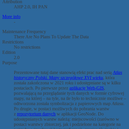
Attribution
AHP 2.0, IH PAN
More info
-
Maintenance Frequency
There Are No Plans To Update The Data
Restrictions
No restrictions
Edition
2.0
Purpose
Prezentowane tutaj dane stanowią efekt prac nad serią
Atlas
historyczny Polski. Mapy szczegółowe XVI wieku
, która
została zakończona w 2021 roku i udostępniane są w kilku
postaciach. Po pierwsze przez
aplikację Web-GIS
,
pozwalającą na przeglądanie tych danych w formie cyfrowej
mapy, na której – na tyle, na ile było to technicznie możliwe –
odtworzona została symbolizacja z papierowych map
Atlasu
.
Po drugie, w postaci możliwych do pobrania warstw
z
repozytorium danych
w aplikacji GeoNode. Do
udostępnianych warstw należą: miejscowości (zarówno w
postaci warstwy zbiorczej, jak i podzielone na kategorie na