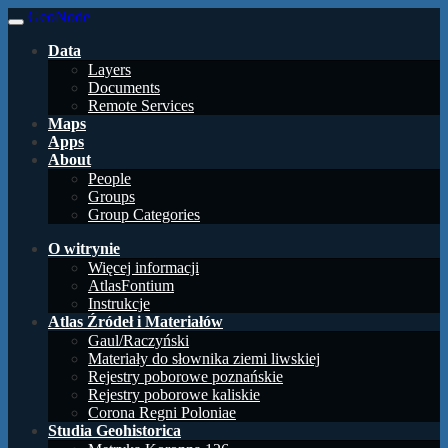
GeoNode
Data
Layers
Documents
Remote Services
Maps
Apps
About
People
Groups
Group Categories
O witrynie
Więcej informacji
AtlasFontium
Instrukcje
Atlas Źródeł i Materiałów
Gaul/Raczyński
Materiały do słownika ziemi liwskiej
Rejestry poborowe poznańskie
Rejestry poborowe kaliskie
Corona Regni Poloniae
Studia Geohistorica