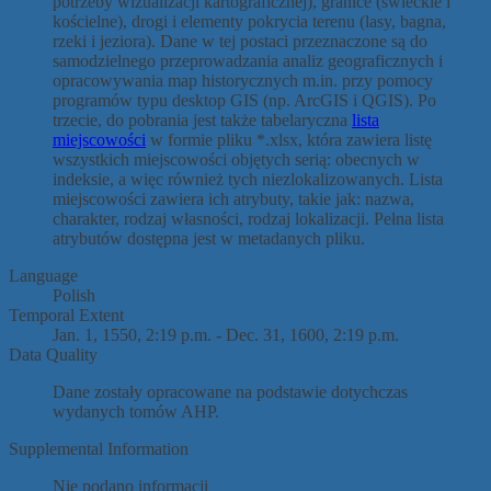
potrzeby wizualizacji kartograficznej), granice (świeckie i
kościelne), drogi i elementy pokrycia terenu (lasy, bagna,
rzeki i jeziora). Dane w tej postaci przeznaczone są do
samodzielnego przeprowadzania analiz geograficznych i
opracowywania map historycznych m.in. przy pomocy
programów typu desktop GIS (np. ArcGIS i QGIS). Po
trzecie, do pobrania jest także tabelaryczna
lista
miejscowości
w formie pliku *.xlsx, która zawiera listę
wszystkich miejscowości objętych serią: obecnych w
indeksie, a więc również tych niezlokalizowanych. Lista
miejscowości zawiera ich atrybuty, takie jak: nazwa,
charakter, rodzaj własności, rodzaj lokalizacji. Pełna lista
atrybutów dostępna jest w metadanych pliku.
Language
Polish
Temporal Extent
Jan. 1, 1550, 2:19 p.m. - Dec. 31, 1600, 2:19 p.m.
Data Quality
Dane zostały opracowane na podstawie dotychczas
wydanych tomów AHP.
Supplemental Information
Nie podano informacji