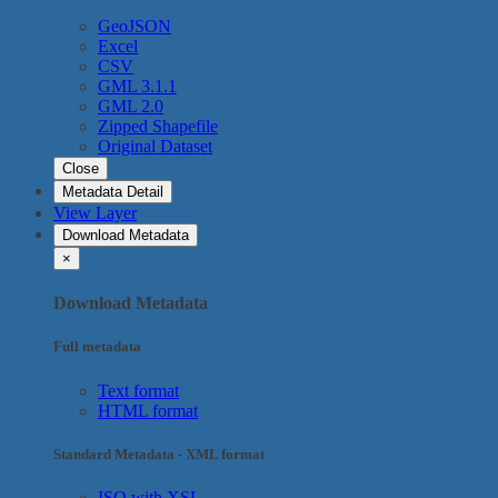
GeoJSON
Excel
CSV
GML 3.1.1
GML 2.0
Zipped Shapefile
Original Dataset
Close
Metadata Detail
View Layer
Download Metadata
×
Download Metadata
Full metadata
Text format
HTML format
Standard Metadata - XML format
ISO with XSL