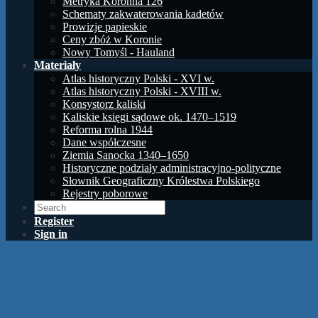
Metryka Koronna 126
Schematy zakwaterowania kadetów
Prowizje papieskie
Ceny zbóż w Koronie
Nowy Tomyśl - Hauland
Materiały
Atlas historyczny Polski - XVI w.
Atlas historyczny Polski - XVIII w.
Konsystorz kaliski
Kaliskie księgi sądowe ok. 1470–1519
Reforma rolna 1944
Dane współczesne
Ziemia Sanocka 1340–1650
Historyczne podziały administracyjno-polityczne
Słownik Geograficzny Królestwa Polskiego
Rejestry poborowe
Register
Sign in