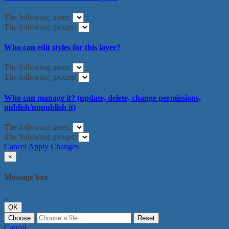
The following users:
The following groups:
Who can edit styles for this layer?
The following users:
The following groups:
Who can manage it? (update, delete, change permissions,
publish/unpublish it)
The following users:
The following groups:
Cancel
Apply Changes
×
Message box
...
OK
Choose
Reset
Cancel