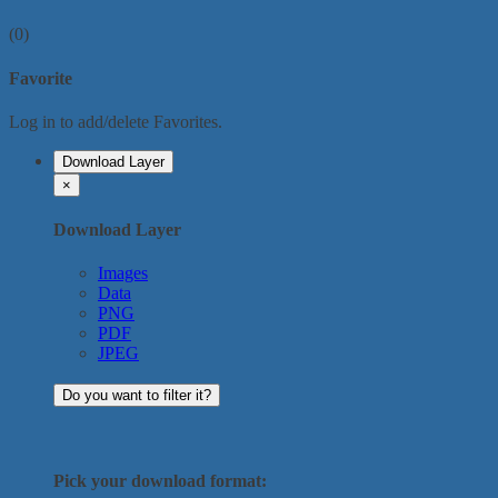
(0)
Favorite
Log in to add/delete Favorites.
Download Layer
×
Download Layer
Images
Data
PNG
PDF
JPEG
Do you want to filter it?
Pick your download format: