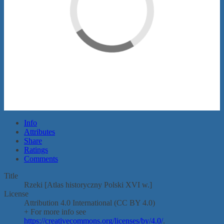
Info
Attributes
Share
Ratings
Comments
Title
Rzeki [Atlas historyczny Polski XVI w.]
License
Attribution 4.0 International (CC BY 4.0)
+ For more info see
https://creativecommons.org/licenses/by/4.0/
.