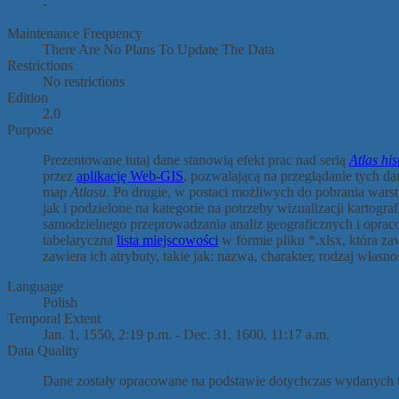
-
Maintenance Frequency
There Are No Plans To Update The Data
Restrictions
No restrictions
Edition
2.0
Purpose
Prezentowane tutaj dane stanowią efekt prac nad serią
Atlas hi
przez
aplikację Web-GIS
, pozwalającą na przeglądanie tych da
map
Atlasu
. Po drugie, w postaci możliwych do pobrania wars
jak i podzielone na kategorie na potrzeby wizualizacji kartograf
samodzielnego przeprowadzania analiz geograficznych i oprac
tabelaryczna
lista miejscowości
w formie pliku *.xlsx, która za
zawiera ich atrybuty, takie jak: nazwa, charakter, rodzaj własno
Language
Polish
Temporal Extent
Jan. 1, 1550, 2:19 p.m. - Dec. 31, 1600, 11:17 a.m.
Data Quality
Dane zostały opracowane na podstawie dotychczas wydanyc