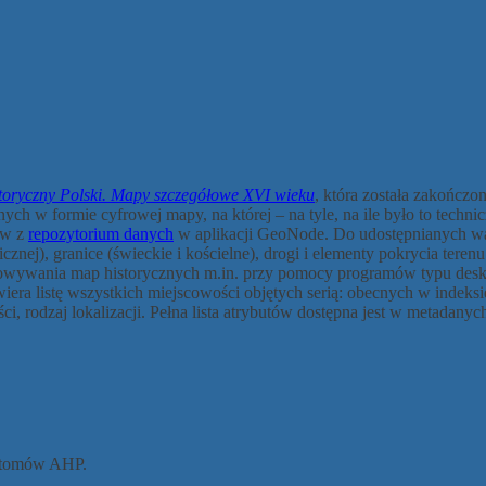
storyczny Polski. Mapy szczegółowe XVI wieku
, która została zakończo
nych w formie cyfrowej mapy, na której – na tyle, na ile było to tech
tw z
repozytorium danych
w aplikacji GeoNode. Do udostępnianych war
icznej), granice (świeckie i kościelne), drogi i elementy pokrycia terenu
owywania map historycznych m.in. przy pomocy programów typu desktop
wiera listę wszystkich miejscowości objętych serią: obecnych w indeks
ści, rodzaj lokalizacji. Pełna lista atrybutów dostępna jest w metadanych
h tomów AHP.