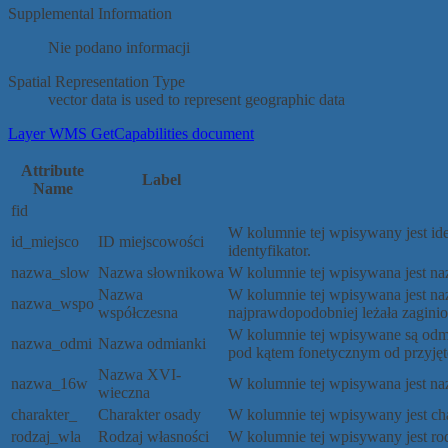
Supplemental Information
Nie podano informacji
Spatial Representation Type
vector data is used to represent geographic data
Layer WMS GetCapabilities document
Attribute
Label
Name
fid
W kolumnie tej wpisywany jest ide
id_miejsco
ID miejscowości
identyfikator.
nazwa_slow
Nazwa słownikowa
W kolumnie tej wpisywana jest na
Nazwa
W kolumnie tej wpisywana jest nazw
nazwa_wspo
współczesna
najprawdopodobniej leżała zaginio
W kolumnie tej wpisywane są odmi
nazwa_odmi
Nazwa odmianki
pod kątem fonetycznym od przyjęt
Nazwa XVI-
nazwa_16w
W kolumnie tej wpisywana jest naz
wieczna
charakter_
Charakter osady
W kolumnie tej wpisywany jest cha
rodzaj_wla
Rodzaj własności
W kolumnie tej wpisywany jest rod