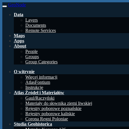
GeoNode
Data
Layers
Documents
Remote Services
Maps
Apps
About
People
Groups
Group Categories
O witrynie
Więcej informacji
AtlasFontium
Instrukcje
Atlas Źródeł i Materiałów
Gaul/Raczyński
Materiały do słownika ziemi liwskiej
Rejestry poborowe poznańskie
Rejestry poborowe kaliskie
Corona Regni Poloniae
Studia Geohistorica