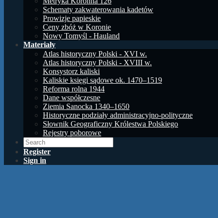
Metryka Koronna 126
Schematy zakwaterowania kadetów
Prowizje papieskie
Ceny zbóż w Koronie
Nowy Tomyśl - Hauland
Materiały
Atlas historyczny Polski - XVI w.
Atlas historyczny Polski - XVIII w.
Konsystorz kaliski
Kaliskie księgi sądowe ok. 1470–1519
Reforma rolna 1944
Dane współczesne
Ziemia Sanocka 1340–1650
Historyczne podziały administracyjno-polityczne
Słownik Geograficzny Królestwa Polskiego
Rejestry poborowe
Register
Sign in