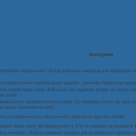
Description
ntyfikator miejscowości. Każda jednostka osadnicza jest oddzielnym 
zwa miejscowości ustalona przez autorów „Słownika historyczno-geog
a współczesna osady. Jeśli osada jest zaginiona podaje się nazwę najm
na osada.
anki nazwy szesnastowiecznej osady. Za odmiankę uważa się zapis źr
ej nazwy szesnastowiecznej.
wa szesnastowieczna miejscowości, ustalona w oparciu o źródła.
rakter danej osady dla drugiej połowy XVI w. ustalony na podstawie źró
zaj własności. Rodzaj własności ustalany jest na podstawie rejestrów