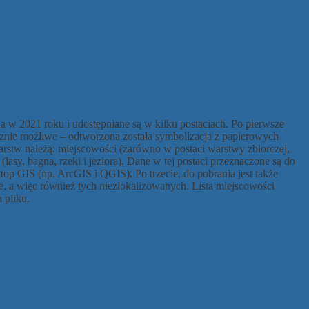
na w 2021 roku i udostępniane są w kilku postaciach. Po pierwsze
nicznie możliwe – odtworzona została symbolizacja z papierowych
stw należą: miejscowości (zarówno w postaci warstwy zbiorczej,
 (lasy, bagna, rzeki i jeziora). Dane w tej postaci przeznaczone są do
 GIS (np. ArcGIS i QGIS). Po trzecie, do pobrania jest także
ie, a więc również tych niezlokalizowanych. Lista miejscowości
 pliku.