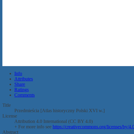
Info
Attributes
Share
Ratings
Comments
Title
Przedmieścia [Atlas historyczny Polski XVI w.]
License
Attribution 4.0 International (CC BY 4.0)
+ For more info see
https://creativecommons.org/licenses/by/4.0
Abstract