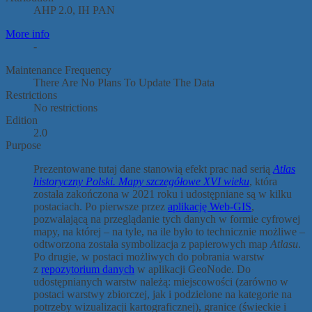
AHP 2.0, IH PAN
More info
-
Maintenance Frequency
There Are No Plans To Update The Data
Restrictions
No restrictions
Edition
2.0
Purpose
Prezentowane tutaj dane stanowią efekt prac nad serią
Atlas
historyczny Polski. Mapy szczegółowe XVI wieku
, która
została zakończona w 2021 roku i udostępniane są w kilku
postaciach. Po pierwsze przez
aplikację Web-GIS
,
pozwalającą na przeglądanie tych danych w formie cyfrowej
mapy, na której – na tyle, na ile było to technicznie możliwe –
odtworzona została symbolizacja z papierowych map
Atlasu
.
Po drugie, w postaci możliwych do pobrania warstw
z
repozytorium danych
w aplikacji GeoNode. Do
udostępnianych warstw należą: miejscowości (zarówno w
postaci warstwy zbiorczej, jak i podzielone na kategorie na
potrzeby wizualizacji kartograficznej), granice (świeckie i