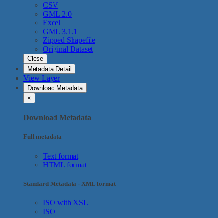
CSV
GML 2.0
Excel
GML 3.1.1
Zipped Shapefile
Original Dataset
Close
Metadata Detail
View Layer
Download Metadata
×
Download Metadata
Full metadata
Text format
HTML format
Standard Metadata - XML format
ISO with XSL
ISO