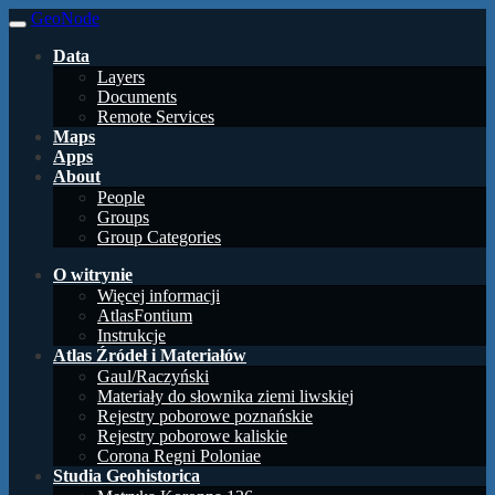
GeoNode
Data
Layers
Documents
Remote Services
Maps
Apps
About
People
Groups
Group Categories
O witrynie
Więcej informacji
AtlasFontium
Instrukcje
Atlas Źródeł i Materiałów
Gaul/Raczyński
Materiały do słownika ziemi liwskiej
Rejestry poborowe poznańskie
Rejestry poborowe kaliskie
Corona Regni Poloniae
Studia Geohistorica