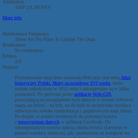
Attribution
AHP 2.0, IH PAN
More info
-
Maintenance Frequency
There Are No Plans To Update The Data
Restrictions
No restrictions
Edition
2.0
Purpose
Prezentowane tutaj dane stanowią efekt prac nad serią
Atlas
historyczny Polski. Mapy szczegółowe XVI wieku
, która
została zakończona w 2021 roku i udostępniane są w kilku
postaciach. Po pierwsze przez
aplikację Web-GIS
,
pozwalającą na przeglądanie tych danych w formie cyfrowej
mapy, na której – na tyle, na ile było to technicznie możliwe –
odtworzona została symbolizacja z papierowych map
Atlasu
.
Po drugie, w postaci możliwych do pobrania warstw
z
repozytorium danych
w aplikacji GeoNode. Do
udostępnianych warstw należą: miejscowości (zarówno w
postaci warstwy zbiorczej, jak i podzielone na kategorie na