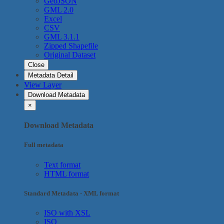
GeoJSON
GML 2.0
Excel
CSV
GML 3.1.1
Zipped Shapefile
Original Dataset
Close
Metadata Detail
View Layer
Download Metadata
×
Download Metadata
Full metadata
Text format
HTML format
Standard Metadata - XML format
ISO with XSL
ISO