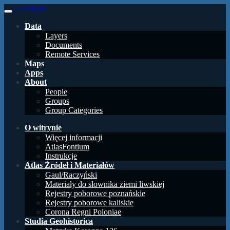
GeoNode
Data
Layers
Documents
Remote Services
Maps
Apps
About
People
Groups
Group Categories
O witrynie
Więcej informacji
AtlasFontium
Instrukcje
Atlas Źródeł i Materiałów
Gaul/Raczyński
Materiały do słownika ziemi liwskiej
Rejestry poborowe poznańskie
Rejestry poborowe kaliskie
Corona Regni Poloniae
Studia Geohistorica