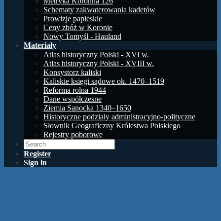
Metryka Koronna 126
Schematy zakwaterowania kadetów
Prowizje papieskie
Ceny zbóż w Koronie
Nowy Tomyśl - Hauland
Materiały
Atlas historyczny Polski - XVI w.
Atlas historyczny Polski - XVIII w.
Konsystorz kaliski
Kaliskie księgi sądowe ok. 1470–1519
Reforma rolna 1944
Dane współczesne
Ziemia Sanocka 1340–1650
Historyczne podziały administracyjno-polityczne
Słownik Geograficzny Królestwa Polskiego
Rejestry poborowe
Register
Sign in