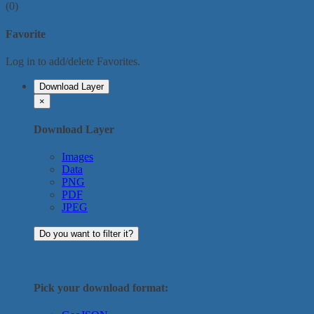
(0)
Favorite
Log in to add/delete Favorites.
Download Layer
×
Download Layer
Images
Data
PNG
PDF
JPEG
Do you want to filter it?
Pick your download format: