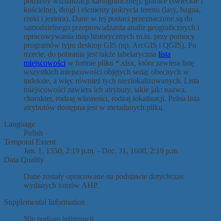
potrzeby wizualizacji kartograficznej), granice (świeckie i
kościelne), drogi i elementy pokrycia terenu (lasy, bagna,
rzeki i jeziora). Dane w tej postaci przeznaczone są do
samodzielnego przeprowadzania analiz geograficznych i
opracowywania map historycznych m.in. przy pomocy
programów typu desktop GIS (np. ArcGIS i QGIS). Po
trzecie, do pobrania jest także tabelaryczna
lista
miejscowości
w formie pliku *.xlsx, która zawiera listę
wszystkich miejscowości objętych serią: obecnych w
indeksie, a więc również tych niezlokalizowanych. Lista
miejscowości zawiera ich atrybuty, takie jak: nazwa,
charakter, rodzaj własności, rodzaj lokalizacji. Pełna lista
atrybutów dostępna jest w metadanych pliku.
Language
Polish
Temporal Extent
Jan. 1, 1550, 2:19 p.m. - Dec. 31, 1600, 2:19 p.m.
Data Quality
Dane zostały opracowane na podstawie dotychczas
wydanych tomów AHP.
Supplemental Information
Nie podano informacji