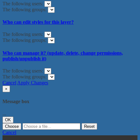
The following users:
The following groups:
Who can edit styles for this layer?
The following users:
The following groups:
Who can manage it? (update, delete, change permissions,
publish/unpublish it)
The following users:
The following groups:
Cancel
Apply Changes
×
Message box
...
OK
Choose
Reset
Cancel