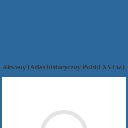
Akweny [Atlas historyczny Polski XVI w.]