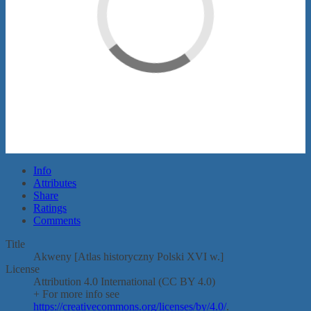
Info
Attributes
Share
Ratings
Comments
Title
Akweny [Atlas historyczny Polski XVI w.]
License
Attribution 4.0 International (CC BY 4.0)
+ For more info see
https://creativecommons.org/licenses/by/4.0/
.