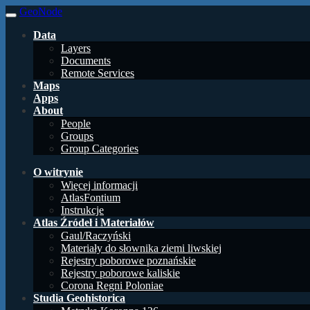
GeoNode
Data
Layers
Documents
Remote Services
Maps
Apps
About
People
Groups
Group Categories
O witrynie
Więcej informacji
AtlasFontium
Instrukcje
Atlas Źródeł i Materiałów
Gaul/Raczyński
Materiały do słownika ziemi liwskiej
Rejestry poborowe poznańskie
Rejestry poborowe kaliskie
Corona Regni Poloniae
Studia Geohistorica