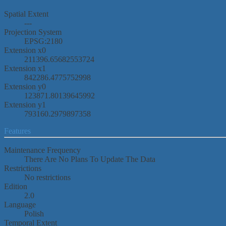
Spatial Extent
---
Projection System
EPSG:2180
Extension x0
211396.65682553724
Extension x1
842286.4775752998
Extension y0
123871.80139645992
Extension y1
793160.2979897358
Features
Maintenance Frequency
There Are No Plans To Update The Data
Restrictions
No restrictions
Edition
2.0
Language
Polish
Temporal Extent