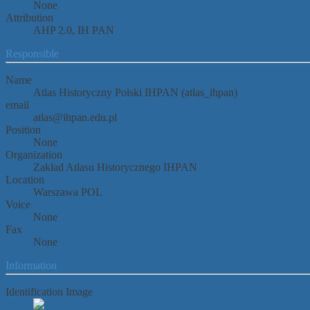
None
Attribution
AHP 2.0, IH PAN
Responsible
Name
Atlas Historyczny Polski IHPAN (atlas_ihpan)
email
atlas@ihpan.edu.pl
Position
None
Organization
Zakład Atlasu Historycznego IHPAN
Location
Warszawa POL
Voice
None
Fax
None
Information
Identification Image