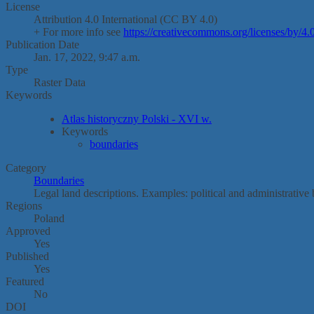
License
Attribution 4.0 International (CC BY 4.0)
+ For more info see
https://creativecommons.org/licenses/by/4.0
Publication Date
Jan. 17, 2022, 9:47 a.m.
Type
Raster Data
Keywords
Atlas historyczny Polski - XVI w.
Keywords
boundaries
Category
Boundaries
Legal land descriptions. Examples: political and administrative
Regions
Poland
Approved
Yes
Published
Yes
Featured
No
DOI