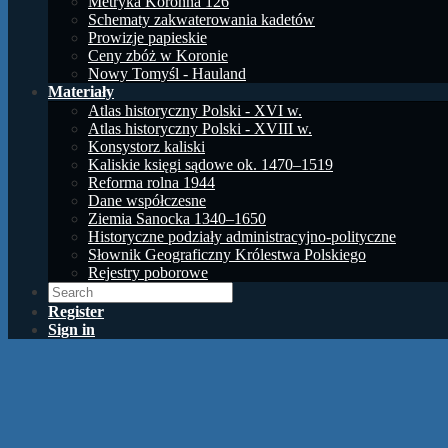
Metryka Koronna 126
Schematy zakwaterowania kadetów
Prowizje papieskie
Ceny zbóż w Koronie
Nowy Tomyśl - Hauland
Materiały
Atlas historyczny Polski - XVI w.
Atlas historyczny Polski - XVIII w.
Konsystorz kaliski
Kaliskie księgi sądowe ok. 1470–1519
Reforma rolna 1944
Dane współczesne
Ziemia Sanocka 1340–1650
Historyczne podziały administracyjno-polityczne
Słownik Geograficzny Królestwa Polskiego
Rejestry poborowe
Register
Sign in