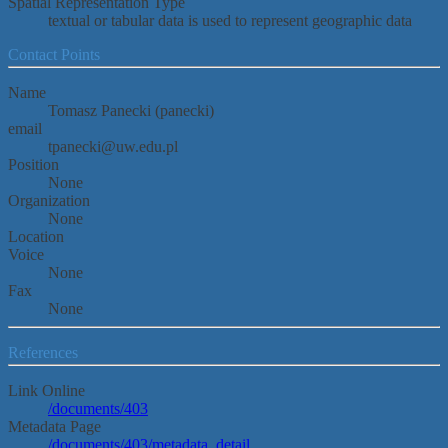
Spatial Representation Type
textual or tabular data is used to represent geographic data
Contact Points
Name
Tomasz Panecki (panecki)
email
tpanecki@uw.edu.pl
Position
None
Organization
None
Location
Voice
None
Fax
None
References
Link Online
/documents/403
Metadata Page
/documents/403/metadata_detail