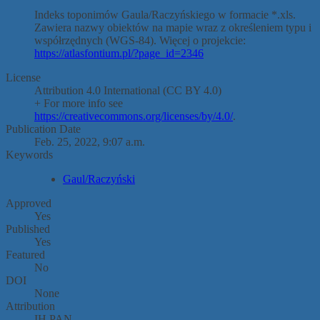
Indeks toponimów Gaula/Raczyńskiego w formacie *.xls.
Zawiera nazwy obiektów na mapie wraz z określeniem typu i
współrzędnych (WGS-84). Więcej o projekcie:
https://atlasfontium.pl/?page_id=2346
License
Attribution 4.0 International (CC BY 4.0)
+ For more info see
https://creativecommons.org/licenses/by/4.0/
.
Publication Date
Feb. 25, 2022, 9:07 a.m.
Keywords
Gaul/Raczyński
Approved
Yes
Published
Yes
Featured
No
DOI
None
Attribution
IH PAN