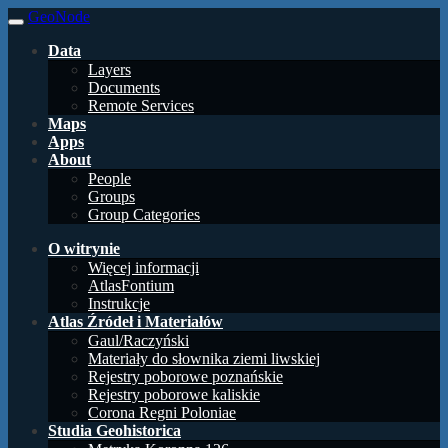
GeoNode
Data
Layers
Documents
Remote Services
Maps
Apps
About
People
Groups
Group Categories
O witrynie
Więcej informacji
AtlasFontium
Instrukcje
Atlas Źródeł i Materiałów
Gaul/Raczyński
Materiały do słownika ziemi liwskiej
Rejestry poborowe poznańskie
Rejestry poborowe kaliskie
Corona Regni Poloniae
Studia Geohistorica