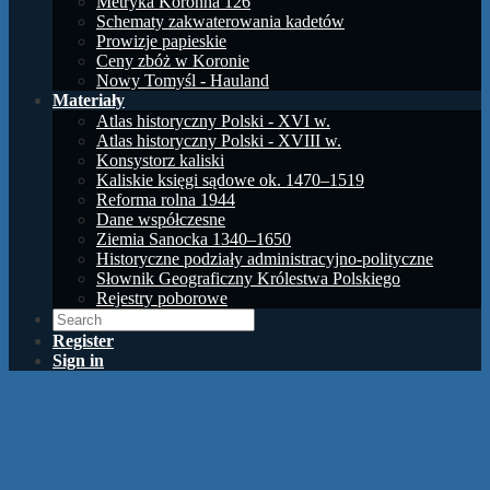
Metryka Koronna 126
Schematy zakwaterowania kadetów
Prowizje papieskie
Ceny zbóż w Koronie
Nowy Tomyśl - Hauland
Materiały
Atlas historyczny Polski - XVI w.
Atlas historyczny Polski - XVIII w.
Konsystorz kaliski
Kaliskie księgi sądowe ok. 1470–1519
Reforma rolna 1944
Dane współczesne
Ziemia Sanocka 1340–1650
Historyczne podziały administracyjno-polityczne
Słownik Geograficzny Królestwa Polskiego
Rejestry poborowe
Register
Sign in