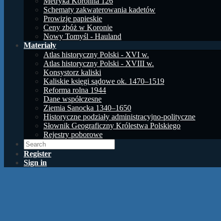
Metryka Koronna 126
Schematy zakwaterowania kadetów
Prowizje papieskie
Ceny zbóż w Koronie
Nowy Tomyśl - Hauland
Materiały
Atlas historyczny Polski - XVI w.
Atlas historyczny Polski - XVIII w.
Konsystorz kaliski
Kaliskie księgi sądowe ok. 1470–1519
Reforma rolna 1944
Dane współczesne
Ziemia Sanocka 1340–1650
Historyczne podziały administracyjno-polityczne
Słownik Geograficzny Królestwa Polskiego
Rejestry poborowe
Register
Sign in