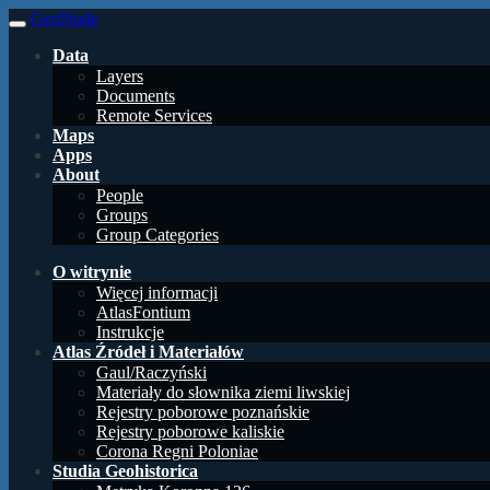
GeoNode
Data
Layers
Documents
Remote Services
Maps
Apps
About
People
Groups
Group Categories
O witrynie
Więcej informacji
AtlasFontium
Instrukcje
Atlas Źródeł i Materiałów
Gaul/Raczyński
Materiały do słownika ziemi liwskiej
Rejestry poborowe poznańskie
Rejestry poborowe kaliskie
Corona Regni Poloniae
Studia Geohistorica