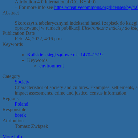
Attribution 4.0 International (CC BY 4.0)
+ For more info see
https://creativecommons.org/licenses/by/4.0
Abstract
Skoroszyt z tabelarycznymi indeksami haseł i zapisek do księgi
opracowanej w ramach publikacji
Elektroniczne indeksy do ks
Publication Date
Feb. 24, 2022, 4:16 p.m.
Keywords
Kaliskie księgi sądowe ok. 1470–1519
Keywords
environment
Category
Society
Characteristics of society and cultures. Examples: settlements, 
impact assessments, crime and justice, census information.
Regions
Poland
Responsible
borek
Attribution
Tomasz Związek
More info