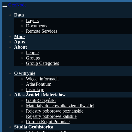
GeoNode
Data
Layers
Documents
Remote Services
Maps
Apps
About
People
Groups
Group Categories
O witrynie
Więcej informacji
AtlasFontium
Instrukcje
Atlas Źródeł i Materiałów
Gaul/Raczyński
Materiały do słownika ziemi liwskiej
Rejestry poborowe poznańskie
Rejestry poborowe kaliskie
Corona Regni Poloniae
Studia Geohistorica