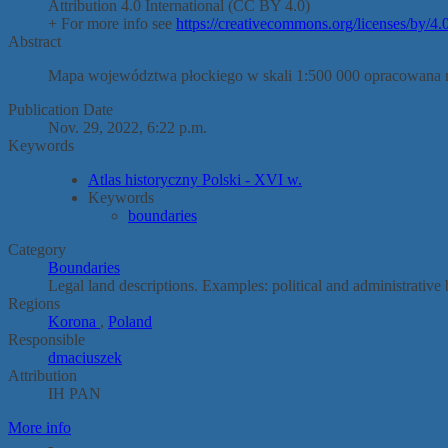
Attribution 4.0 International (CC BY 4.0)
+ For more info see
https://creativecommons.org/licenses/by/4.0
Abstract
Mapa województwa płockiego w skali 1:500 000 opracowana n
Publication Date
Nov. 29, 2022, 6:22 p.m.
Keywords
Atlas historyczny Polski - XVI w.
Keywords
boundaries
Category
Boundaries
Legal land descriptions. Examples: political and administrative
Regions
Korona
,
Poland
Responsible
dmaciuszek
Attribution
IH PAN
More info
-