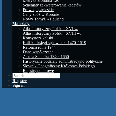
Metryka Koronna 126
Schematy zakwaterowania kadetów
Prowizje papieskie
Ceny zbóż w Koronie
Nowy Tomyśl - Hauland
Materiały
Atlas historyczny Polski - XVI w.
Atlas historyczny Polski - XVIII w.
Konsystorz kaliski
Kaliskie księgi sądowe ok. 1470–1519
Reforma rolna 1944
Dane współczesne
Ziemia Sanocka 1340–1650
Historyczne podziały administracyjno-polityczne
Słownik Geograficzny Królestwa Polskiego
Rejestry poborowe
Register
Sign in