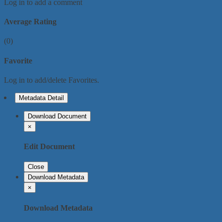
Log in to add a comment
Average Rating
(0)
Favorite
Log in to add/delete Favorites.
Metadata Detail
Download Document
×
Edit Document
Close
Download Metadata
×
Download Metadata