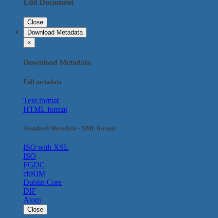
Edit Document
Close
Download Metadata
×
Download Metadata
Full metadata
Text format
HTML format
Standard Metadata - XML format
ISO with XSL
ISO
FGDC
ebRIM
Dublin Core
DIF
Atom
Close