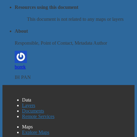
Resources using this document
This document is not related to any maps or layers
About
Responsible, Point of Contact, Metadata Author
borek
IH PAN
Data
Layers
Documents
Remote Services
Maps
Explore Maps