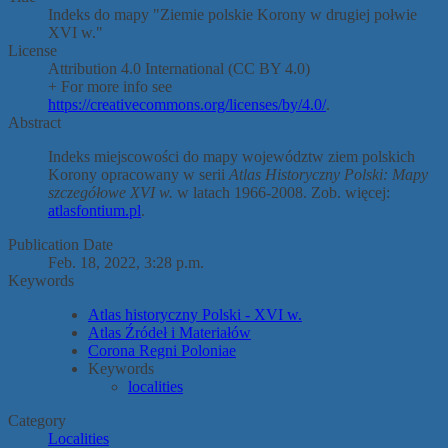
Indeks do mapy "Ziemie polskie Korony w drugiej połwie
XVI w."
License
Attribution 4.0 International (CC BY 4.0)
+ For more info see
https://creativecommons.org/licenses/by/4.0/
.
Abstract
Indeks miejscowości do mapy województw ziem polskich
Korony opracowany w serii
Atlas Historyczny Polski: Mapy
szczegółowe XVI w.
w latach 1966-2008. Zob. więcej:
atlasfontium.pl
.
Publication Date
Feb. 18, 2022, 3:28 p.m.
Keywords
Atlas historyczny Polski - XVI w.
Atlas Źródeł i Materiałów
Corona Regni Poloniae
Keywords
localities
Category
Localities