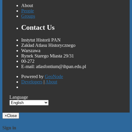
About
People
Groups
Contact Us
Instytut Historii PAN
Zakład Atlasu Historycznego
Warszawa
Rynek Starego Miasta 29/31
00-272
E-mail: atlasfontium@ihpan.edu.pl
Powered by
GeoNode
Developers
|
About
Language
×
Close
Sign in