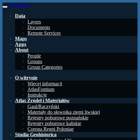
GeoNode
Data
Layers
Documents
Remote Services
Maps
Apps
About
People
Groups
Group Categories
O witrynie
Więcej informacji
AtlasFontium
Instrukcje
Atlas Źródeł i Materiałów
Gaul/Raczyński
Materiały do słownika ziemi liwskiej
Rejestry poborowe poznańskie
Rejestry poborowe kaliskie
Corona Regni Poloniae
Studia Geohistorica