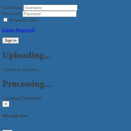
Username:
Password:
Remember Me
Forgot Password?
Sign in
Uploading...
Upload in progress...
Processing...
Updating Thumbnail...
×
Message box
...