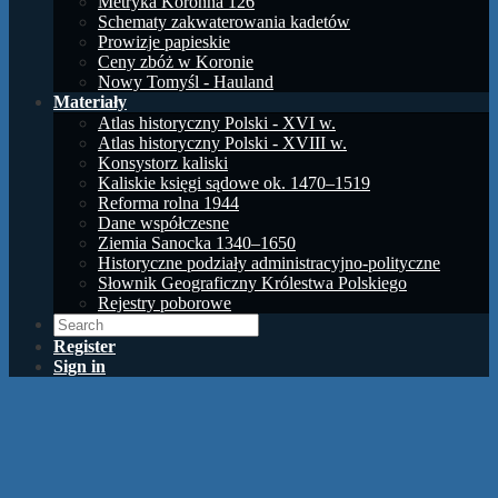
Metryka Koronna 126
Schematy zakwaterowania kadetów
Prowizje papieskie
Ceny zbóż w Koronie
Nowy Tomyśl - Hauland
Materiały
Atlas historyczny Polski - XVI w.
Atlas historyczny Polski - XVIII w.
Konsystorz kaliski
Kaliskie księgi sądowe ok. 1470–1519
Reforma rolna 1944
Dane współczesne
Ziemia Sanocka 1340–1650
Historyczne podziały administracyjno-polityczne
Słownik Geograficzny Królestwa Polskiego
Rejestry poborowe
Register
Sign in